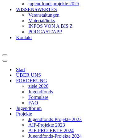
jugendfondsprojekte 2025
WISSENSWERTES
Veranstaltungen
Material/links
INFOS VON A BIS Z
PODCAST/APP
Kontakt
Navigationsmenü
Navigationsmenü
Start
ÜBER UNS
FÖRDERUNG
ziele 2026
Jugendfonds
Formulare
FAQ
Jugendforum
Projekte
Jugendfonds-Projekte 2023
AIF-Projekte 2023
AIF-PROJEKTE 2024
Jugendfonds-Projekte 2024